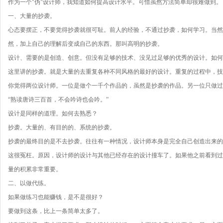
作为一个"伪"设计师，我知道如何提高设计水平。可惜虽然方法简单却很难做到。
一、大量的抄袭。
心态要摆正，不要觉得抄袭就很可耻。前人的经验，不通过抄袭，如何学习。当然
然，加上自己的理解后变成自己的东西。那叫高明的抄袭。
设计、需要的是创造、创意。但没有足够的技术、没见过足够的优秀的设计。如何
这里讲的抄袭。就是大量的去重复各种不同风格的最好的设计。重复的过程中，技
你觉得两位设计师。一位是做个一千个作品的，虽然是抄袭的作品。另一位只做过
“熟读唐诗三百首，不会吟诗也会吟。”
设计是同样的道理。如何去熟悉？
抄袭。大量的、有目的的、系统的抄袭。
抄袭的最终目的是不去抄袭。往往有一种情况，设计师本身是完全自己创造出来的
这很冤枉。原因，设计师的设计与其他已经存在的设计撞车了。如果他之前看到过
量的积累非常重要。
二、以做代练。
如果做练习也能赚钱，是不是很好？
要做到这条，比上一条简单太多了。