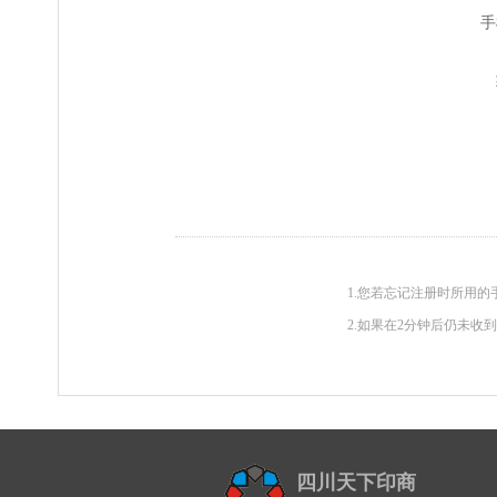
手
1.您若忘记注册时所用的
2.如果在2分钟后仍未收
四川天下印商