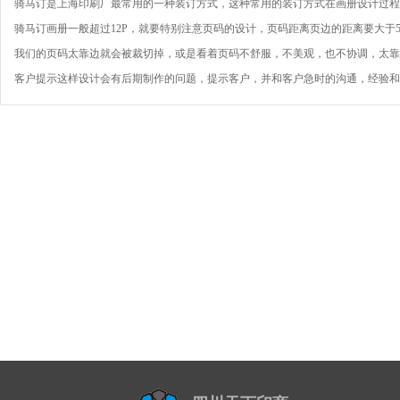
骑马订是上海印刷厂最常用的一种装订方式，这种常用的装订方式在画册设计过
骑马订画册一般超过12P，就要特别注意页码的设计，页码距离页边的距离要大于
我们的页码太靠边就会被裁切掉，或是看着页码不舒服，不美观，也不协调，太靠
客户提示这样设计会有后期制作的问题，提示客户，并和客户急时的沟通，经验和